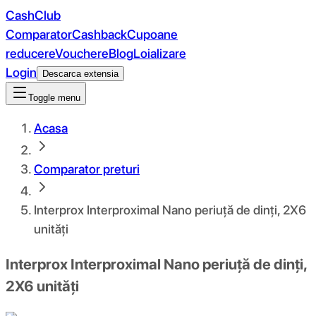
CashClub
Comparator
Cashback
Cupoane
reducere
Vouchere
Blog
Loializare
Login
Descarca extensia
Toggle menu
Acasa
Comparator preturi
Interprox Interproximal Nano periuță de dinți, 2X6
unități
Interprox Interproximal Nano periuță de dinți,
2X6 unități