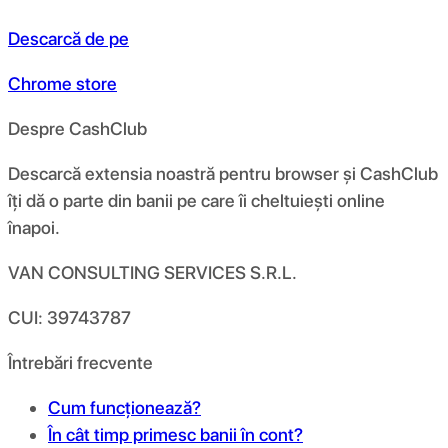
Descarcă de pe
Chrome store
Despre CashClub
Descarcă extensia noastră pentru browser și CashClub
îți dă o parte din banii pe care îi cheltuiești online
înapoi.
VAN CONSULTING SERVICES S.R.L.
CUI: 39743787
Întrebări frecvente
Cum funcționează?
În cât timp primesc banii în cont?