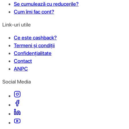
Se cumulează cu reducerile?
Cum îmi fac cont?
Link-uri utile
Ce este cashback?
Termeni și condiții
Confidențialitate
Contact
ANPC
Social Media