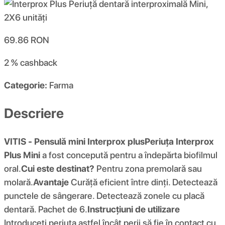
69.86
RON
2 %
cashback
Categorie:
Farma
Descriere
VITIS - Pensulă mini Interprox plus
Periuța Interprox
Plus Mini
a fost concepută pentru a îndepărta biofilmul
oral.
Cui este destinat?
Pentru zona premolară sau
molară.
Avantaje
Curăță eficient între dinți. Detectează
punctele de sângerare. Detectează zonele cu placă
dentară. Pachet de 6.
Instrucțiuni de utilizare
Introduceți periuța astfel încât perii să fie în contact cu