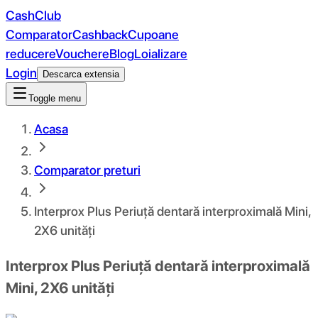
CashClub
Comparator
Cashback
Cupoane
reducere
Vouchere
Blog
Loializare
Login
Descarca extensia
Toggle menu
Acasa
Comparator preturi
Interprox Plus Periuță dentară interproximală Mini,
2X6 unități
Interprox Plus Periuță dentară interproximală
Mini, 2X6 unități