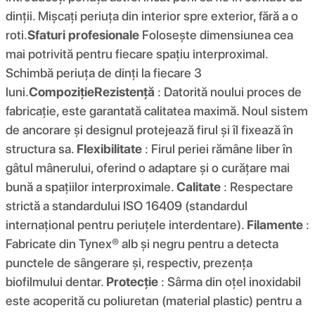
dinții. Mișcați periuța din interior spre exterior, fără a o
roti.
Sfaturi profesionale
Folosește dimensiunea cea
mai potrivită pentru fiecare spațiu interproximal.
Schimbă periuța de dinți la fiecare 3
luni.
Compoziţie
Rezistență
: Datorită noului proces de
fabricație, este garantată calitatea maximă. Noul sistem
de ancorare și designul protejează firul și îl fixează în
structura sa.
Flexibilitate
: Firul periei rămâne liber în
gâtul mânerului, oferind o adaptare și o curățare mai
bună a spațiilor interproximale.
Calitate
: Respectare
strictă a standardului ISO 16409 (standardul
internațional pentru periuțele interdentare).
Filamente
:
Fabricate din Tynex® alb și negru pentru a detecta
punctele de sângerare și, respectiv, prezența
biofilmului dentar.
Protecție
: Sârma din oțel inoxidabil
este acoperită cu poliuretan (material plastic) pentru a