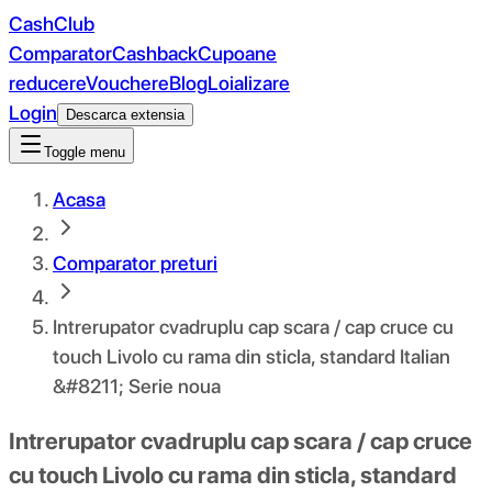
CashClub
Comparator
Cashback
Cupoane
reducere
Vouchere
Blog
Loializare
Login
Descarca extensia
Toggle menu
Acasa
Comparator preturi
Intrerupator cvadruplu cap scara / cap cruce cu
touch Livolo cu rama din sticla, standard Italian
&#8211; Serie noua
Intrerupator cvadruplu cap scara / cap cruce
cu touch Livolo cu rama din sticla, standard