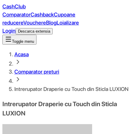
CashClub
Comparator
Cashback
Cupoane
reducere
Vouchere
Blog
Loializare
Login
Descarca extensia
Toggle menu
Acasa
Comparator preturi
Intrerupator Draperie cu Touch din Sticla LUXION
Intrerupator Draperie cu Touch din Sticla
LUXION