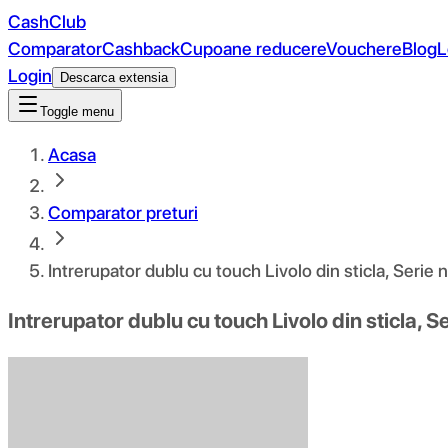
CashClub
Comparator
Cashback
Cupoane reducere
Vouchere
Blog
L
Login
Descarca extensia
Toggle menu
Acasa
Comparator preturi
Intrerupator dublu cu touch Livolo din sticla, Serie 
Intrerupator dublu cu touch Livolo din sticla, S