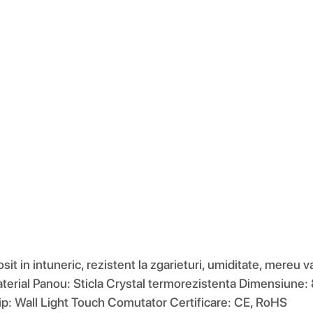
it in intuneric, rezistent la zgarieturi, umiditate, mereu va
o Material Panou: Sticla Crystal termorezistenta Dimensiu
ip: Wall Light Touch Comutator Certificare: CE, RoHS