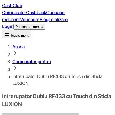
CashClub
Comparator
Cashback
Cupoane
reducere
Vouchere
Blog
Loializare
Login
Descarca extensia
Toggle menu
Acasa
Comparator preturi
Intrerupator Dublu RF433 cu Touch din Sticla
LUXION
Intrerupator Dublu RF433 cu Touch din Sticla
LUXION