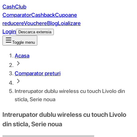
CashClub
Comparator
Cashback
Cupoane
reducere
Vouchere
Blog
Loializare
Login
Descarca extensia
Toggle menu
Acasa
Comparator preturi
Intrerupator dublu wireless cu touch Livolo din
sticla, Serie noua
Intrerupator dublu wireless cu touch Livolo
din sticla, Serie noua