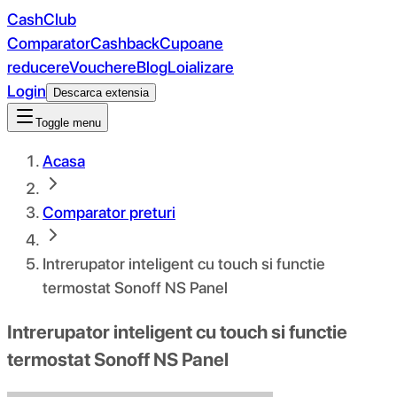
CashClub
Comparator
Cashback
Cupoane
reducere
Vouchere
Blog
Loializare
Login
Descarca extensia
Toggle menu
Acasa
Comparator preturi
Intrerupator inteligent cu touch si functie
termostat Sonoff NS Panel
Intrerupator inteligent cu touch si functie
termostat Sonoff NS Panel