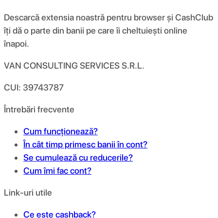
Descarcă extensia noastră pentru browser și CashClub
îți dă o parte din banii pe care îi cheltuiești online
înapoi.
VAN CONSULTING SERVICES S.R.L.
CUI: 39743787
Întrebări frecvente
Cum funcționează?
În cât timp primesc banii în cont?
Se cumulează cu reducerile?
Cum îmi fac cont?
Link-uri utile
Ce este cashback?