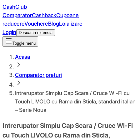
CashClub
Comparator
Cashback
Cupoane
reducere
Vouchere
Blog
Loializare
Login
Descarca extensia
Toggle menu
Acasa
Comparator preturi
Intrerupator Simplu Cap Scara / Cruce Wi-Fi cu
Touch LIVOLO cu Rama din Sticla, standard italian
– Serie Noua
Intrerupator Simplu Cap Scara / Cruce Wi-Fi
cu Touch LIVOLO cu Rama din Sticla,