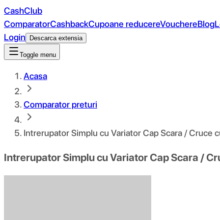
CashClub
Comparator
Cashback
Cupoane reducere
Vouchere
Blog
L
Login
Descarca extensia
Toggle menu
Acasa
Comparator preturi
Intrerupator Simplu cu Variator Cap Scara / Cruce
Intrerupator Simplu cu Variator Cap Scara / 