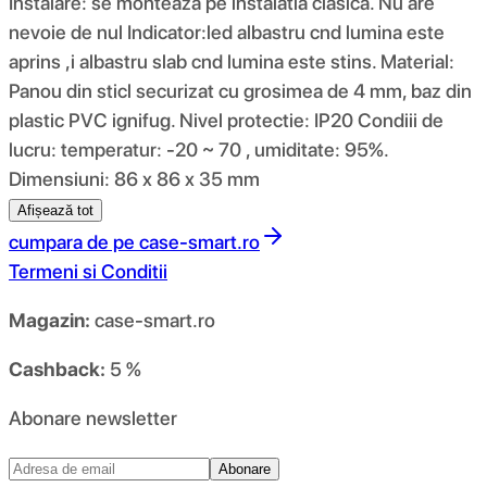
Instalare: se monteaza pe instalatia clasica. Nu are
nevoie de nul Indicator:led albastru cnd lumina este
aprins ,i albastru slab cnd lumina este stins. Material:
Panou din sticl securizat cu grosimea de 4 mm, baz din
plastic PVC ignifug. Nivel protectie: IP20 Condiii de
lucru: temperatur: -20 ~ 70 , umiditate: 95%.
Dimensiuni: 86 x 86 x 35 mm
Afișează tot
cumpara de pe
case-smart.ro
Termeni si Conditii
Magazin:
case-smart.ro
Cashback:
5 %
Abonare newsletter
Abonare