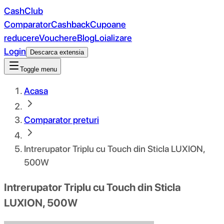
CashClub
Comparator
Cashback
Cupoane
reducere
Vouchere
Blog
Loializare
Login
Descarca extensia
Toggle menu
Acasa
Comparator preturi
Intrerupator Triplu cu Touch din Sticla LUXION,
500W
Intrerupator Triplu cu Touch din Sticla
LUXION, 500W