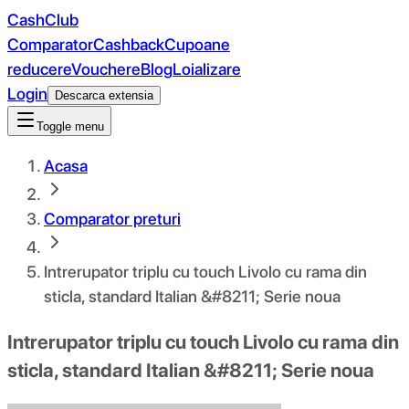
CashClub
Comparator
Cashback
Cupoane
reducere
Vouchere
Blog
Loializare
Login
Descarca extensia
Toggle menu
Acasa
Comparator preturi
Intrerupator triplu cu touch Livolo cu rama din
sticla, standard Italian &#8211; Serie noua
Intrerupator triplu cu touch Livolo cu rama din
sticla, standard Italian &#8211; Serie noua