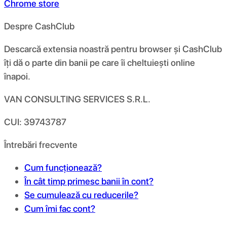
Chrome store
Despre CashClub
Descarcă extensia noastră pentru browser și CashClub
îți dă o parte din banii pe care îi cheltuiești online
înapoi.
VAN CONSULTING SERVICES S.R.L.
CUI: 39743787
Întrebări frecvente
Cum funcționează?
În cât timp primesc banii în cont?
Se cumulează cu reducerile?
Cum îmi fac cont?