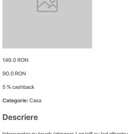
149.0
RON
90.0
RON
5 %
cashback
Categorie:
Casa
Descriere
Intrerupator cu touch (atingere ) on/off cu led albastru