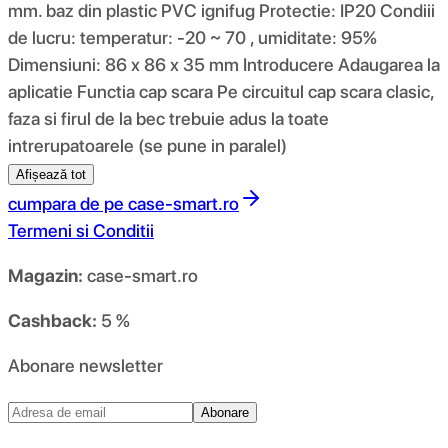
mm. baz din plastic PVC ignifug Protectie: IP20 Condiii
de lucru: temperatur: -20 ~ 70 , umiditate: 95%
Dimensiuni: 86 x 86 x 35 mm Introducere Adaugarea la
aplicatie Functia cap scara Pe circuitul cap scara clasic,
faza si firul de la bec trebuie adus la toate
intrerupatoarele (se pune in paralel)
Afișează tot
cumpara de pe
case-smart.ro
Termeni si Conditii
Magazin:
case-smart.ro
Cashback:
5 %
Abonare newsletter
Abonare