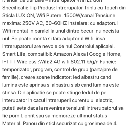
Specificatii: Tip Produs: Intrerupator Triplu cu Touch din
Sticla LUXION, Wifi Putere: 1500W/canal Tensiune
maxima: 250V AC, 50-60HZ Instalare: cu adaptorul
Wifi montat in paralel la unul dintre becuri nu necista
nul. Se poate monta si fara adaptorul Wifi, insa
intrerupatorul are nevoie de nul Controlul aplicaiei:
Smart Life, compatibil: Amazon Alexa i Google Home,
IFTTT Wireless :Wifi:2.4G wifi 802.11 b/g/n Funcie:
temporizator, program, control de grup (partajare de
familie), creare scene Indicator: led albastru cand
lumina este aprinsa si albastru slab cand lumina este
stinsa. Din aplicatie se poate stinge ledul de pe
interupator In cazul intreruperii curentului electric,
puteti seta daca la revenirea tensiunii intrerupatorul sa
fie pornit, oprit sau sa memoreze ultimul status
Material: Panou din sticl securizat cu grosimea de 4