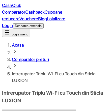
CashClub
Comparator
Cashback
Cupoane
reducere
Vouchere
Blog
Loializare
Login
Descarca extensia
Toggle menu
Acasa
Comparator preturi
Intrerupator Triplu Wi-Fi cu Touch din Sticla
LUXION
Intrerupator Triplu Wi-Fi cu Touch din Sticla
LUXION