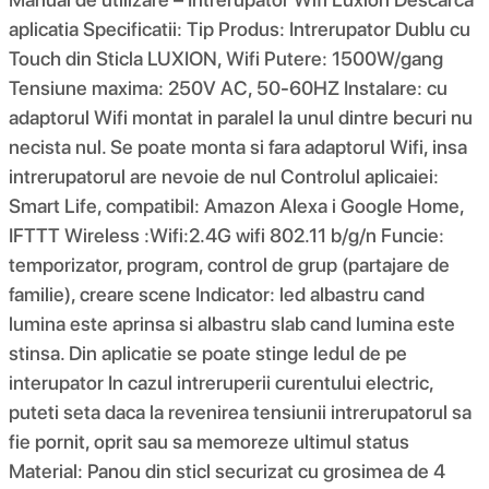
aplicatia Specificatii: Tip Produs: Intrerupator Dublu cu
Touch din Sticla LUXION, Wifi Putere: 1500W/gang
Tensiune maxima: 250V AC, 50-60HZ Instalare: cu
adaptorul Wifi montat in paralel la unul dintre becuri nu
necista nul. Se poate monta si fara adaptorul Wifi, insa
intrerupatorul are nevoie de nul Controlul aplicaiei:
Smart Life, compatibil: Amazon Alexa i Google Home,
IFTTT Wireless :Wifi:2.4G wifi 802.11 b/g/n Funcie:
temporizator, program, control de grup (partajare de
familie), creare scene Indicator: led albastru cand
lumina este aprinsa si albastru slab cand lumina este
stinsa. Din aplicatie se poate stinge ledul de pe
interupator In cazul intreruperii curentului electric,
puteti seta daca la revenirea tensiunii intrerupatorul sa
fie pornit, oprit sau sa memoreze ultimul status
Material: Panou din sticl securizat cu grosimea de 4