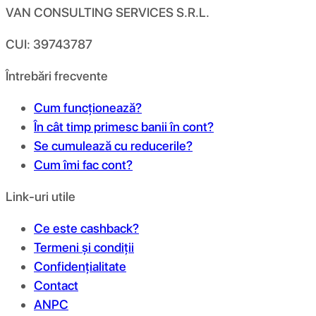
VAN CONSULTING SERVICES S.R.L.
CUI: 39743787
Întrebări frecvente
Cum funcționează?
În cât timp primesc banii în cont?
Se cumulează cu reducerile?
Cum îmi fac cont?
Link-uri utile
Ce este cashback?
Termeni și condiții
Confidențialitate
Contact
ANPC