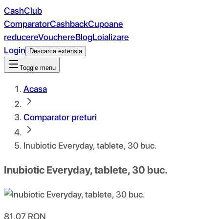
CashClub
Comparator
Cashback
Cupoane
reducere
Vouchere
Blog
Loializare
Login
Descarca extensia
Toggle menu
Acasa
Comparator preturi
Inubiotic Everyday, tablete, 30 buc.
Inubiotic Everyday, tablete, 30 buc.
81.07
RON