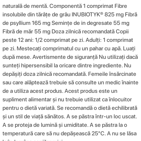
naturală de mentă. Componentă 1 comprimat Fibre
insolubile din tărâțe de grâu INUBIOTYK® 825 mg Fibră
de psyllium 165 mg Semințe de in degresate 55 mg
Fibră de măr 55 mg Doza zilnică recomandată Copii
peste 12 ani: 1/2 comprimat pe zi. Adulți: 1 comprimat
pe zi. Mestecați comprimatul cu un pahar cu apă. Luați
după mese. Avertismente de siguranță Nu utilizați dacă
sunteți hipersensibil la oricare dintre ingrediente. Nu
depășiți doza zilnică recomandată. Femeile însărcinate
sau care alăptează trebuie să consulte un medic înainte
de a utiliza acest produs. Acest produs este un
supliment alimentar și nu trebuie utilizat ca înlocuitor
pentru o dietă variată. Se recomandă o dietă echilibrată
și un stil de viață sănătos. A se păstra într-un loc uscat.
A se proteja de lumină și umiditate. A se păstra la o
temperatură care să nu depășească 25°C. A nu se lăsa