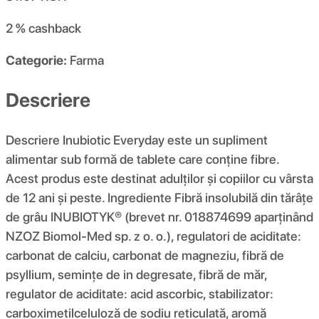
2 %
cashback
Categorie:
Farma
Descriere
Descriere Inubiotic Everyday este un supliment
alimentar sub formă de tablete care conține fibre.
Acest produs este destinat adulților și copiilor cu vârsta
de 12 ani și peste. Ingrediente Fibră insolubilă din tărâțe
de grâu INUBIOTYK® (brevet nr. 018874699 aparținând
NZOZ Biomol-Med sp. z o. o.), regulatori de aciditate:
carbonat de calciu, carbonat de magneziu, fibră de
psyllium, semințe de in degresate, fibră de măr,
regulator de aciditate: acid ascorbic, stabilizator:
carboximetilceluloză de sodiu reticulată, aromă