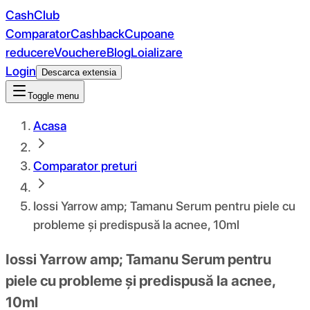
CashClub
Comparator
Cashback
Cupoane
reducere
Vouchere
Blog
Loializare
Login
Descarca extensia
Toggle menu
Acasa
Comparator preturi
Iossi Yarrow amp; Tamanu Serum pentru piele cu
probleme și predispusă la acnee, 10ml
Iossi Yarrow amp; Tamanu Serum pentru
piele cu probleme și predispusă la acnee,
10ml