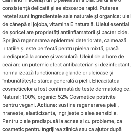
consistență delicată și se absoarbe rapid. Puterea
rețetei sunt ingredientele sale naturale și organice: ulei
de cânepă și jojoba, vitamina E naturală. Uleiul esențial
de șoricel are proprietăți antiinflamatorii și bactericide.
Sprijină regenerarea epidermei deteriorate, calmează
iritațiile și este perfectă pentru pielea mixtă, grasă,
predispusă la acnee și vasculară. Uleiul de arbore de
ceai are un puternic efect antibacterian și dezinfectant,
normalizează funcționarea glandelor uleioase și
îmbunătățește starea generală a pielii. Eficacitatea
cosmeticelor a fost confirmată de teste dermatologice.
Natural: 100%, organic: 52% Cosmetice potrivite
pentru vegani.
Actiune:
sustine regenerarea pielii,
hraneste, elasticizanta, ingrijeste pielea sensibila.
Pentru piele predispusă la acnee și cu probleme, ca
cosmetic pentru îngrijirea zilnică sau ca ajutor după