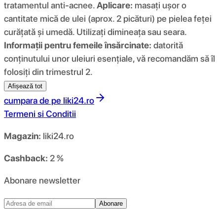
tratamentul anti-acnee.
Aplicare:
masați ușor o
cantitate mică de ulei (aprox. 2 picături) pe pielea feței
curățată și umedă. Utilizați dimineața sau seara.
Informații pentru femeile însărcinate:
datorită
conținutului unor uleiuri esențiale, vă recomandăm să îl
folosiți din trimestrul 2.
Afișează tot
cumpara de pe
liki24.ro
Termeni si Conditii
Magazin:
liki24.ro
Cashback:
2 %
Abonare newsletter
Abonare