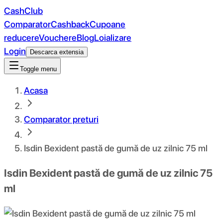
CashClub
Comparator
Cashback
Cupoane
reducere
Vouchere
Blog
Loializare
Login
Descarca extensia
Toggle menu
Acasa
Comparator preturi
Isdin Bexident pastă de gumă de uz zilnic 75 ml
Isdin Bexident pastă de gumă de uz zilnic 75
ml