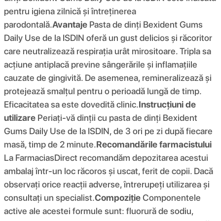
pentru igiena zilnică și întreținerea
parodontală.
Avantaje
Pasta de dinți Bexident Gums
Daily Use de la ISDIN oferă un gust delicios și răcoritor
care neutralizează respirația urât mirositoare. Tripla sa
acțiune antiplacă previne sângerările și inflamațiile
cauzate de gingivită. De asemenea, remineralizează și
protejează smalțul pentru o perioadă lungă de timp.
Eficacitatea sa este dovedită clinic.
Instrucțiuni de
utilizare
Periați-vă dinții cu pasta de dinți Bexident
Gums Daily Use de la ISDIN, de 3 ori pe zi după fiecare
masă, timp de 2 minute.
Recomandările farmacistului
La FarmaciasDirect recomandăm depozitarea acestui
ambalaj într-un loc răcoros și uscat, ferit de copii. Dacă
observați orice reacții adverse, întrerupeți utilizarea și
consultați un specialist.
Compoziţie
Componentele
active ale acestei formule sunt: ​​fluorură de sodiu,