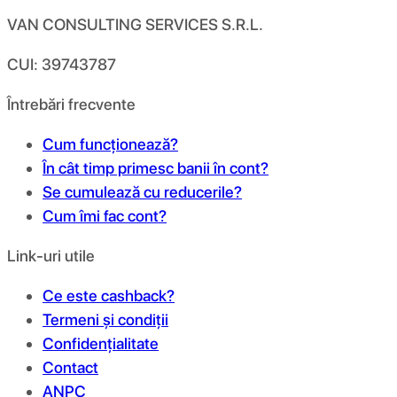
VAN CONSULTING SERVICES S.R.L.
CUI: 39743787
Întrebări frecvente
Cum funcționează?
În cât timp primesc banii în cont?
Se cumulează cu reducerile?
Cum îmi fac cont?
Link-uri utile
Ce este cashback?
Termeni și condiții
Confidențialitate
Contact
ANPC