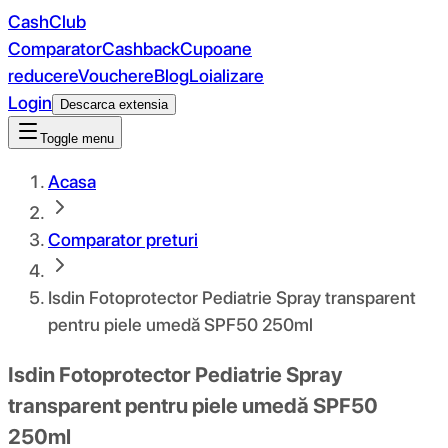
CashClub
Comparator
Cashback
Cupoane
reducere
Vouchere
Blog
Loializare
Login
Descarca extensia
Toggle menu
Acasa
Comparator preturi
Isdin Fotoprotector Pediatrie Spray transparent
pentru piele umedă SPF50 250ml
Isdin Fotoprotector Pediatrie Spray
transparent pentru piele umedă SPF50
250ml