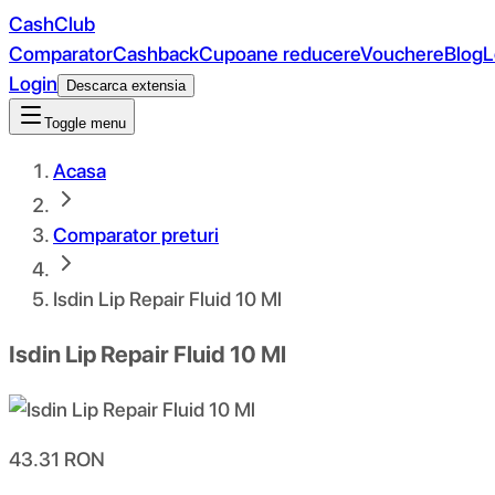
CashClub
Comparator
Cashback
Cupoane reducere
Vouchere
Blog
L
Login
Descarca extensia
Toggle menu
Acasa
Comparator preturi
Isdin Lip Repair Fluid 10 Ml
Isdin Lip Repair Fluid 10 Ml
43.31
RON