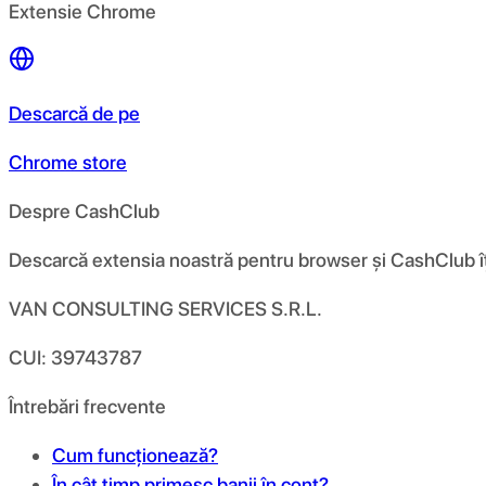
Extensie Chrome
Descarcă de pe
Chrome store
Despre CashClub
Descarcă extensia noastră pentru browser și CashClub îți d
VAN CONSULTING SERVICES S.R.L.
CUI: 39743787
Întrebări frecvente
Cum funcționează?
În cât timp primesc banii în cont?