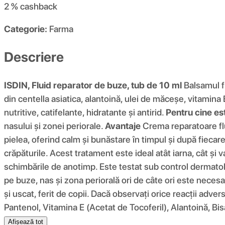
2 %
cashback
Categorie:
Farma
Descriere
ISDIN, Fluid reparator de buze, tub de 10 ml
Balsamul fl
din centella asiatica, alantoină, ulei de măceșe, vitamina
nutritive, catifelante, hidratante și antirid.
Pentru cine es
nasului și zonei periorale.
Avantaje
Crema reparatoare flui
pielea, oferind calm și bunăstare în timpul și după fieca
crăpăturile. Acest tratament este ideal atât iarna, cât ș
schimbările de anotimp. Este testat sub control dermatol
pe buze, nas și zona periorală ori de câte ori este necesa
și uscat, ferit de copii. Dacă observați orice reacții advers
Pantenol, Vitamina E (Acetat de Tocoferil), Alantoină, Bis
Afișează tot