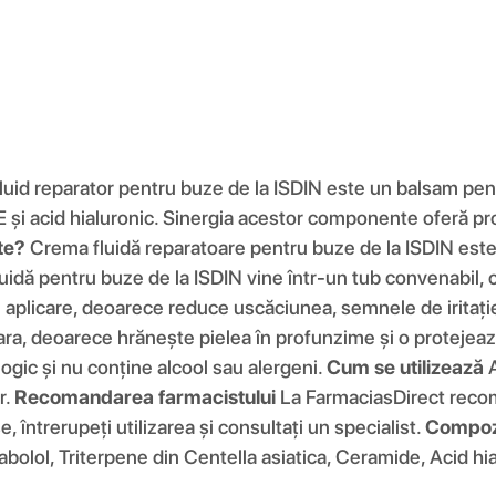
uid reparator pentru buze de la ISDIN este un balsam pent
 E și acid hialuronic. Sinergia acestor componente oferă pr
te?
Crema fluidă reparatoare pentru buze de la ISDIN este i
dă pentru buze de la ISDIN vine într-un tub convenabil, cu
re aplicare, deoarece reduce uscăciunea, semnele de iritați
i vara, deoarece hrănește pielea în profunzime și o proteje
ogic și nu conține alcool sau alergeni.
Cum se utilizează
A
r.
Recomandarea farmacistului
La FarmaciasDirect recom
e, întrerupeți utilizarea și consultați un specialist.
Compoz
abolol, Triterpene din Centella asiatica, Ceramide, Acid hi