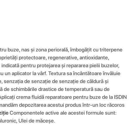
ru buze, nas și zona periorală, îmbogățit cu triterpene
oprietăți protectoare, regenerative, antioxidante,
ndicată pentru protejarea și repararea pielii buzelor,
 un aplicator la vârf. Textura sa încântătoare învăluie
e, senzația de senzație de senzație de căldură și
ază de schimbările drastice de temperatură sau de
plicați crema fluidă reparatoare pentru buze de la ISDIN
andăm depozitarea acestui produs într-un loc răcoros
iţie
Componentele active ale acestei formule sunt: ​​
aluronic, Ulei de măceșe.