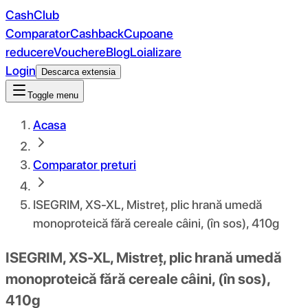
CashClub
Comparator
Cashback
Cupoane
reducere
Vouchere
Blog
Loializare
Login
Descarca extensia
Toggle menu
Acasa
Comparator preturi
ISEGRIM, XS-XL, Mistreț, plic hrană umedă
monoproteică fără cereale câini, (în sos), 410g
ISEGRIM, XS-XL, Mistreț, plic hrană umedă
monoproteică fără cereale câini, (în sos),
410g