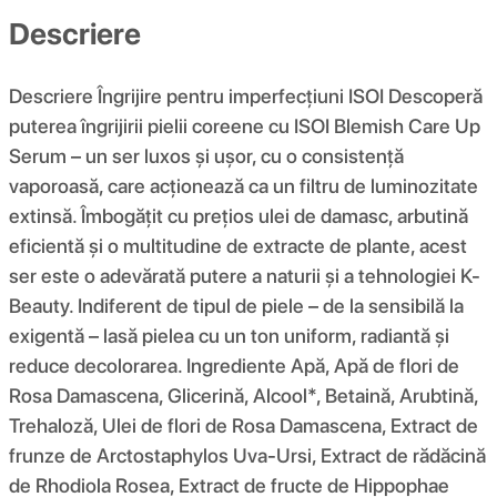
Descriere
Descriere Îngrijire pentru imperfecțiuni ISOI Descoperă
puterea îngrijirii pielii coreene cu ISOI Blemish Care Up
Serum – un ser luxos și ușor, cu o consistență
vaporoasă, care acționează ca un filtru de luminozitate
extinsă. Îmbogățit cu prețios ulei de damasc, arbutină
eficientă și o multitudine de extracte de plante, acest
ser este o adevărată putere a naturii și a tehnologiei K-
Beauty. Indiferent de tipul de piele – de la sensibilă la
exigentă – lasă pielea cu un ton uniform, radiantă și
reduce decolorarea. Ingrediente Apă, Apă de flori de
Rosa Damascena, Glicerină, Alcool*, Betaină, Arubtină,
Trehaloză, Ulei de flori de Rosa Damascena, Extract de
frunze de Arctostaphylos Uva-Ursi, Extract de rădăcină
de Rhodiola Rosea, Extract de fructe de Hippophae