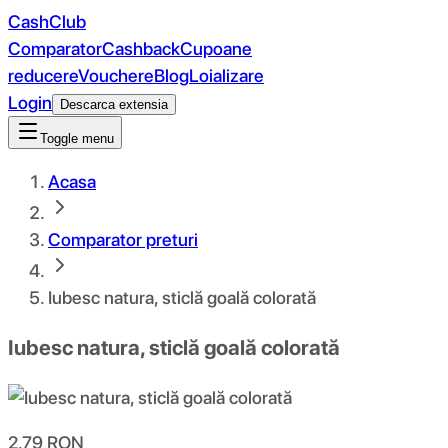
CashClub
Comparator
Cashback
Cupoane
reducere
Vouchere
Blog
Loializare
Login
Descarca extensia
Toggle menu
Acasa
Comparator preturi
Iubesc natura, sticlă goală colorată
Iubesc natura, sticlă goală colorată
2.79
RON