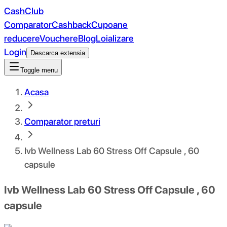
CashClub
Comparator
Cashback
Cupoane
reducere
Vouchere
Blog
Loializare
Login
Descarca extensia
Toggle menu
Acasa
Comparator preturi
Ivb Wellness Lab 60 Stress Off Capsule , 60
capsule
Ivb Wellness Lab 60 Stress Off Capsule , 60
capsule