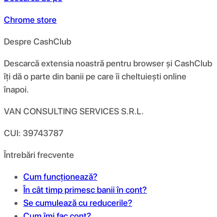
Chrome store
Despre CashClub
Descarcă extensia noastră pentru browser și CashClub
îți dă o parte din banii pe care îi cheltuiești online
înapoi.
VAN CONSULTING SERVICES S.R.L.
CUI: 39743787
Întrebări frecvente
Cum funcționează?
În cât timp primesc banii în cont?
Se cumulează cu reducerile?
Cum îmi fac cont?