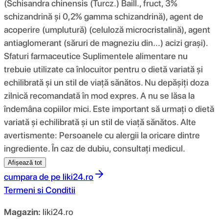
(Schisandra chinensis (Turcz.) Baill., fruct, 3%
schizandrină și 0,2% gamma schizandrină), agent de
acoperire (umplutură) (celuloză microcristalină), agent
antiaglomerant (săruri de magneziu din...) acizi grași).
Sfaturi farmaceutice Suplimentele alimentare nu
trebuie utilizate ca înlocuitor pentru o dietă variată și
echilibrată și un stil de viață sănătos. Nu depășiți doza
zilnică recomandată în mod expres. A nu se lăsa la
îndemâna copiilor mici. Este important să urmați o dietă
variată și echilibrată și un stil de viață sănătos. Alte
avertismente: Persoanele cu alergii la oricare dintre
ingrediente. În caz de dubiu, consultați medicul.
Afișează tot
cumpara de pe
liki24.ro
Termeni si Conditii
Magazin:
liki24.ro