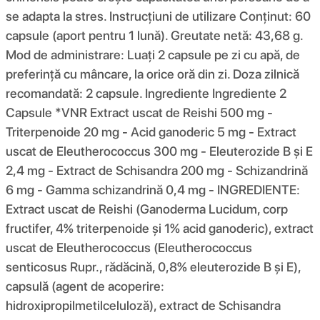
se adapta la stres. Instrucțiuni de utilizare Conținut: 60
capsule (aport pentru 1 lună). Greutate netă: 43,68 g.
Mod de administrare: Luați 2 capsule pe zi cu apă, de
preferință cu mâncare, la orice oră din zi. Doza zilnică
recomandată: 2 capsule. Ingrediente Ingrediente 2
Capsule *VNR Extract uscat de Reishi 500 mg -
Triterpenoide 20 mg - Acid ganoderic 5 mg - Extract
uscat de Eleutherococcus 300 mg - Eleuterozide B și E
2,4 mg - Extract de Schisandra 200 mg - Schizandrină
6 mg - Gamma schizandrină 0,4 mg - INGREDIENTE:
Extract uscat de Reishi (Ganoderma Lucidum, corp
fructifer, 4% triterpenoide și 1% acid ganoderic), extract
uscat de Eleutherococcus (Eleutherococcus
senticosus Rupr., rădăcină, 0,8% eleuterozide B și E),
capsulă (agent de acoperire:
hidroxipropilmetilceluloză), extract de Schisandra