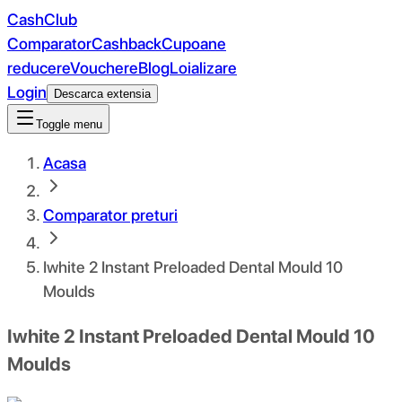
CashClub
Comparator
Cashback
Cupoane
reducere
Vouchere
Blog
Loializare
Login
Descarca extensia
Toggle menu
Acasa
Comparator preturi
Iwhite 2 Instant Preloaded Dental Mould 10
Moulds
Iwhite 2 Instant Preloaded Dental Mould 10
Moulds