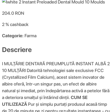
204.0
RON
2 %
cashback
Categorie:
Farma
Descriere
I MULȚĂRIE DENTARĂ PREUMPLUTĂ INSTANT ALBĂ 2
10 MULȚĂRI Datorită tehnologiei sale exclusive FCC
(Crystallized Film Calcium), acest sistem inovator de
albire oferă, într-un singur pas, un efect de albire
natural și imediat, prin îndepărtarea activă a petelor fără
a deteriora smalțul și întărind dinții.
CUM SE
UTILIZEAZĂ
Pur și simplu purtați produsul acasă timp
de 20 de minute pe zi pentru rezultate instantanee - cu