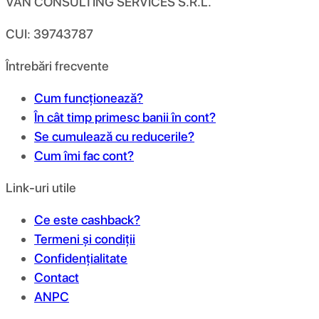
VAN CONSULTING SERVICES S.R.L.
CUI: 39743787
Întrebări frecvente
Cum funcționează?
În cât timp primesc banii în cont?
Se cumulează cu reducerile?
Cum îmi fac cont?
Link-uri utile
Ce este cashback?
Termeni și condiții
Confidențialitate
Contact
ANPC