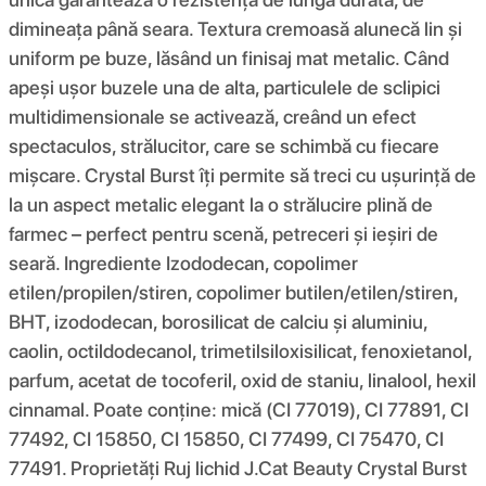
dimineața până seara. Textura cremoasă alunecă lin și
uniform pe buze, lăsând un finisaj mat metalic. Când
apeși ușor buzele una de alta, particulele de sclipici
multidimensionale se activează, creând un efect
spectaculos, strălucitor, care se schimbă cu fiecare
mișcare. Crystal Burst îți permite să treci cu ușurință de
la un aspect metalic elegant la o strălucire plină de
farmec – perfect pentru scenă, petreceri și ieșiri de
seară. Ingrediente Izododecan, copolimer
etilen/propilen/stiren, copolimer butilen/etilen/stiren,
BHT, izododecan, borosilicat de calciu și aluminiu,
caolin, octildodecanol, trimetilsiloxisilicat, fenoxietanol,
parfum, acetat de tocoferil, oxid de staniu, linalool, hexil
cinnamal. Poate conține: mică (CI 77019), CI 77891, CI
77492, CI 15850, CI 15850, CI 77499, CI 75470, CI
77491. Proprietăți Ruj lichid J.Cat Beauty Crystal Burst