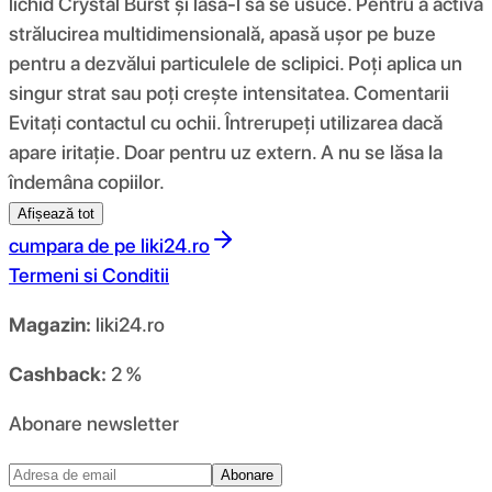
lichid Crystal Burst și lasă-l să se usuce. Pentru a activa
strălucirea multidimensională, apasă ușor pe buze
pentru a dezvălui particulele de sclipici. Poți aplica un
singur strat sau poți crește intensitatea. Comentarii
Evitați contactul cu ochii. Întrerupeți utilizarea dacă
apare iritație. Doar pentru uz extern. A nu se lăsa la
îndemâna copiilor.
Afișează tot
cumpara de pe
liki24.ro
Termeni si Conditii
Magazin:
liki24.ro
Cashback:
2 %
Abonare newsletter
Abonare