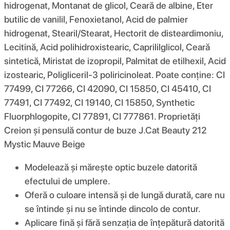
hidrogenat, Montanat de glicol, Ceară de albine, Eter
butilic de vanilil, Fenoxietanol, Acid de palmier
hidrogenat, Stearil/Stearat, Hectorit de disteardimoniu,
Lecitină, Acid polihidroxistearic, Caprililglicol, Ceară
sintetică, Miristat de izopropil, Palmitat de etilhexil, Acid
izostearic, Poligliceril-3 poliricinoleat. Poate conține: CI
77499, CI 77266, CI 42090, CI 15850, CI 45410, CI
77491, CI 77492, CI 19140, CI 15850, Synthetic
Fluorphlogopite, CI 77891, CI 777861. Proprietăți
Creion și pensulă contur de buze J.Cat Beauty 212
Mystic Mauve Beige
Modelează și mărește optic buzele datorită
efectului de umplere.
Oferă o culoare intensă și de lungă durată, care nu
se întinde și nu se întinde dincolo de contur.
Aplicare fină și fără senzația de înțepătură datorită