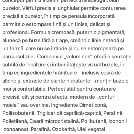
buzelor. Vârful precis și unghiular permite conturarea
precisă a buzelor, în timp ce pensula încorporată
permite o estompare fină și un finisaj delicat și
profesional. Formula cremoasă, puternic pigmentată,
alunecă pe buze fără a trage, creând o linie netedă și
uniformă, care nu se întinde și nu se estompează pe
parcursul zilei. Complexul „voluminos” oferă o senzație
subtilă de încălzire și îmbunătățește vizual buzele, în
timp ce ingredientele hrănitoare - inclusiv ceară de
albine și extracte de plante hidratante - mențin buzele
moi și confortabile. Perfect atât pentru conturare
precisă, cât și pentru efectul modern de „contur
moale” sau overline. Ingrediente Dimeticonă,
Poliizobutenă, Trigliceridă caprilică/caprică, Parafină,
Polietilenă, Ceară microcristalină, Polibutenă, Izononil
izonoanoat, Parafină, Ozokerită, Ulei vegetal