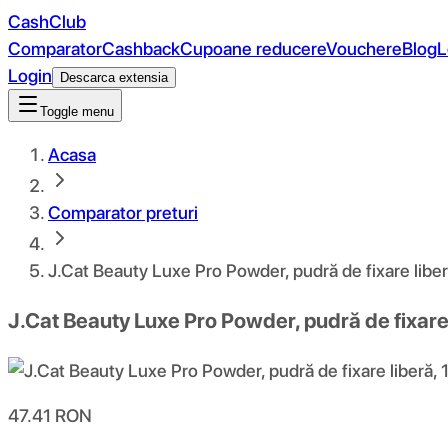
CashClub
Comparator
Cashback
Cupoane reducere
Vouchere
Blog
L
Login
Descarca extensia
Toggle menu
Acasa
Comparator preturi
J.Cat Beauty Luxe Pro Powder, pudră de fixare liber
J.Cat Beauty Luxe Pro Powder, pudră de fixare 
47.41
RON