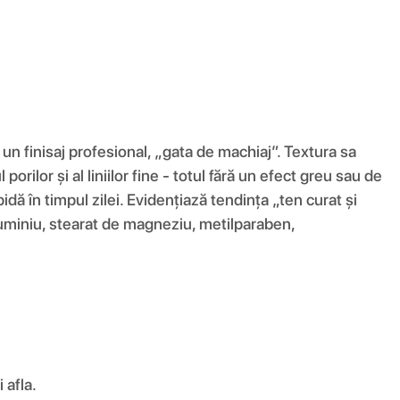
n finisaj profesional, „gata de machiaj”. Textura sa
lor și al liniilor fine - totul fără un efect greu sau de
dă în timpul zilei. Evidențiază tendința „ten curat și
luminiu, stearat de magneziu, metilparaben,
 afla.