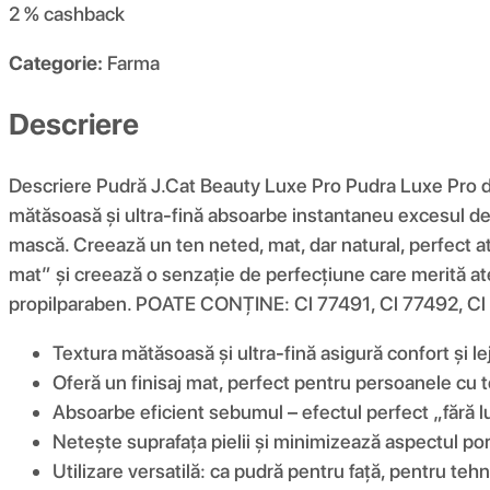
2 %
cashback
Categorie:
Farma
Descriere
Descriere Pudră J.Cat Beauty Luxe Pro Pudra Luxe Pro de l
mătăsoasă și ultra-fină absoarbe instantaneu excesul de se
mască. Creează un ten neted, mat, dar natural, perfect atâ
mat” și creează o senzație de perfecțiune care merită at
propilparaben. POATE CONȚINE: Cl 77491, Cl 77492, Cl 
Textura mătăsoasă și ultra-fină asigură confort și lej
Oferă un finisaj mat, perfect pentru persoanele cu 
Absoarbe eficient sebumul – efectul perfect „fără lu
Netește suprafața pielii și minimizează aspectul porilo
Utilizare versatilă: ca pudră pentru față, pentru tehn