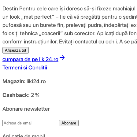
Destin Pentru cele care își doresc să-și fixeze machiajul
un look „mat perfect” – fie că vă pregătiți pentru o ședinț
pufoasă sau un burete fin, prelevați pudra, îndepărtați e
folosiți tehnica „coacerii” sub corector. Aplicați după fon
conform instrucțiunilor. Evitați contactul cu ochii. A se păs
Afișează tot
cumpara de pe
liki24.ro
Termeni si Conditii
Magazin:
liki24.ro
Cashback:
2 %
Abonare newsletter
Abonare
Aplicație de mobil