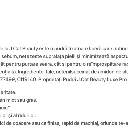
a J.Cat Beauty este o pudră fixatoare liberă care obține u
bum, netezește suprafața pielii și minimizează aspectul pori
t pentru purtare seara, cât și pentru o reîmprospătare rapi
enția ta. Ingrediente Talc, octenilsuccinat de amidon de a
77499, Cl19140. Proprietăți Pudră J.Cat Beauty Luxe Pro
eritate.
ten mixt sau gras.
ciu”.
r și al ridurilor.
ici de coacere sau ca finisaj rapid de machiaj, oriunde te-ai