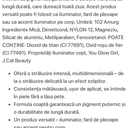
lungă durată, care durează toată ziua. Acest produs
versatil poate fi folosit ca iluminator, fard de pleoape
sau ca accent iluminator pe corp. Umbră: 102 Amurg
Ingrediente Mică, Dimeticonă, NYLON 12, Magneziu,
Silicat de aluminiu, Metilparaben, Fenoxietanol. POATE
CONȚINE: Dioxid de titan (Cl 77891), Oxid roșu de fier
(Cl 77491). Proprietăți Iluminator copt, You Glow Girl,
J.Cat Beauty
Oferă o strălucire intensă, multidimensională – de
la o strălucire delicată la un efect sclipitor.
Consistența mătăsoasă, ușor de aplicat, se întinde
în piele fără a lăsa pete.
Formula coaptă garantează un pigment puternic și
o durabilitate de lungă durată.
Un produs versatil – iluminator, fard de pleoape
sau accent pentru corp.