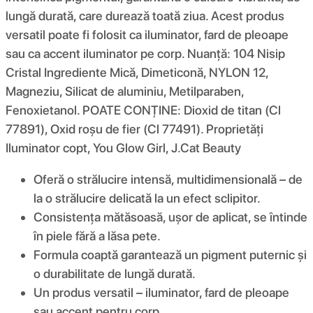
lungă durată, care durează toată ziua. Acest produs
versatil poate fi folosit ca iluminator, fard de pleoape
sau ca accent iluminator pe corp. Nuanță: 104 Nisip
Cristal Ingrediente Mică, Dimeticonă, NYLON 12,
Magneziu, Silicat de aluminiu, Metilparaben,
Fenoxietanol. POATE CONȚINE: Dioxid de titan (Cl
77891), Oxid roșu de fier (Cl 77491). Proprietăți
Iluminator copt, You Glow Girl, J.Cat Beauty
Oferă o strălucire intensă, multidimensională – de
la o strălucire delicată la un efect sclipitor.
Consistența mătăsoasă, ușor de aplicat, se întinde
în piele fără a lăsa pete.
Formula coaptă garantează un pigment puternic și
o durabilitate de lungă durată.
Un produs versatil – iluminator, fard de pleoape
sau accent pentru corp.