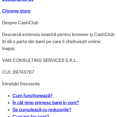
Chrome store
Despre CashClub
Descarcă extensia noastră pentru browser și CashClub
îți dă o parte din banii pe care îi cheltuiești online
înapoi.
VAN CONSULTING SERVICES S.R.L.
CUI: 39743787
Întrebări frecvente
Cum funcționează?
În cât timp primesc banii în cont?
Se cumulează cu reducerile?
Cum îmi fac cont?