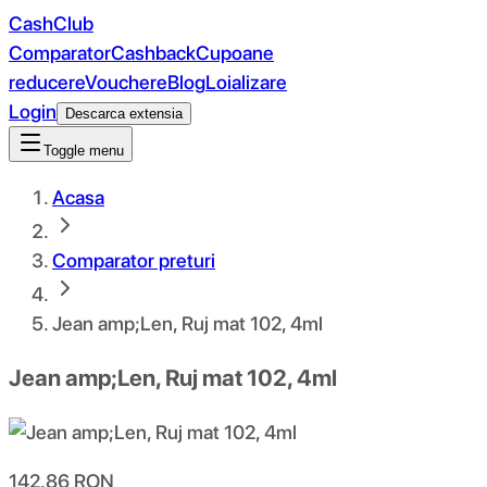
CashClub
Comparator
Cashback
Cupoane
reducere
Vouchere
Blog
Loializare
Login
Descarca extensia
Toggle menu
Acasa
Comparator preturi
Jean amp;Len, Ruj mat 102, 4ml
Jean amp;Len, Ruj mat 102, 4ml
142.86
RON