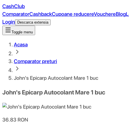
CashClub
Comparator
Cashback
Cupoane reducere
Vouchere
Blog
L
Login
Descarca extensia
Toggle menu
Acasa
Comparator preturi
John's Epicarp Autocolant Mare 1 buc
John's Epicarp Autocolant Mare 1 buc
36.83
RON