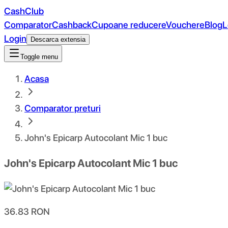
CashClub
Comparator
Cashback
Cupoane reducere
Vouchere
Blog
L
Login
Descarca extensia
Toggle menu
Acasa
Comparator preturi
John's Epicarp Autocolant Mic 1 buc
John's Epicarp Autocolant Mic 1 buc
36.83
RON