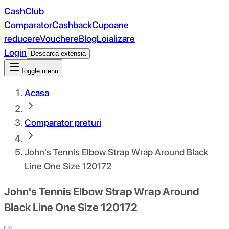
CashClub
Comparator
Cashback
Cupoane
reducere
Vouchere
Blog
Loializare
Login
Descarca extensia
Toggle menu
Acasa
Comparator preturi
John's Tennis Elbow Strap Wrap Around Black
Line One Size 120172
John's Tennis Elbow Strap Wrap Around
Black Line One Size 120172