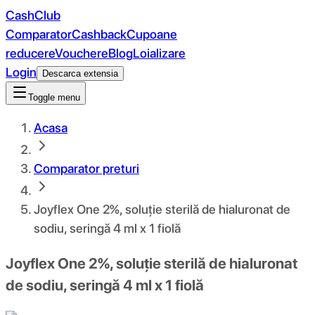
CashClub
Comparator
Cashback
Cupoane
reducere
Vouchere
Blog
Loializare
Login
Descarca extensia
Toggle menu
Acasa
Comparator preturi
Joyflex One 2%, soluție sterilă de hialuronat de
sodiu, seringă 4 ml x 1 fiolă
Joyflex One 2%, soluție sterilă de hialuronat
de sodiu, seringă 4 ml x 1 fiolă