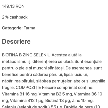
149.13
RON
2 %
cashback
Categorie:
Farma
Descriere
BIOTINĂ B ZINC SELENIU Acestea ajută la
metabolismul și diferențierea celulară. Sunt esențiale
pentru o piele și mușchi sănătoși. De asemenea, sunt
benefice pentru căderea părului, lipsa luciului,
năpârlirea părului, slăbirea pernuțelor labelor și unghiile
fragile. COMPOZIŢIE Fiecare comprimat conține:
Vitamina B1 16 mg, Vitamina B2 5 mg, Vitamina B6 10
mg, Vitamina B12 1 µg, Biotină 13 µg, Zinc 10 mg,
Seleniu (selenit de sodiu) 55 µg, Drojdie de bere (10