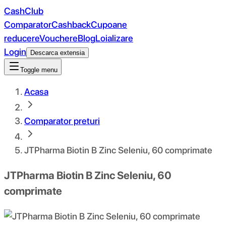
CashClub
Comparator
Cashback
Cupoane
reducere
Vouchere
Blog
Loializare
Login
Descarca extensia
Toggle menu
Acasa
Comparator preturi
JTPharma Biotin B Zinc Seleniu, 60 comprimate
JTPharma Biotin B Zinc Seleniu, 60
comprimate