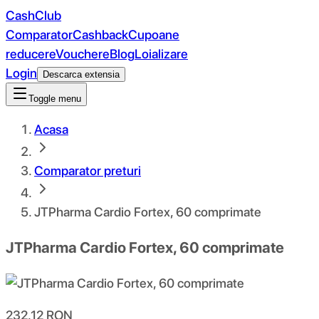
CashClub
Comparator
Cashback
Cupoane
reducere
Vouchere
Blog
Loializare
Login
Descarca extensia
Toggle menu
Acasa
Comparator preturi
JTPharma Cardio Fortex, 60 comprimate
JTPharma Cardio Fortex, 60 comprimate
232.12
RON