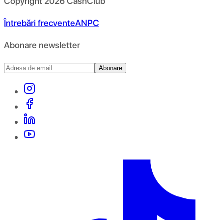
Copyright
2026
CashClub
Întrebări frecvente
ANPC
Abonare newsletter
Abonare