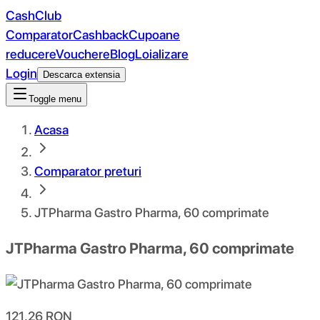
CashClub
Comparator
Cashback
Cupoane
reducere
Vouchere
Blog
Loializare
Login
Descarca extensia
Toggle menu
Acasa
Comparator preturi
JTPharma Gastro Pharma, 60 comprimate
JTPharma Gastro Pharma, 60 comprimate
121.26
RON