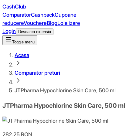
CashClub
Comparator
Cashback
Cupoane
reducere
Vouchere
Blog
Loializare
Login
Descarca extensia
Toggle menu
Acasa
Comparator preturi
JTPharma Hypochlorine Skin Care, 500 ml
JTPharma Hypochlorine Skin Care, 500 ml
282.25
RON