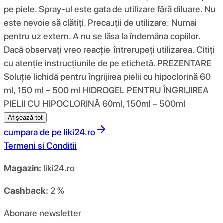
pe piele. Spray-ul este gata de utilizare fără diluare. Nu
este nevoie să clătiți. Precauții de utilizare: Numai
pentru uz extern. A nu se lăsa la îndemâna copiilor.
Dacă observați vreo reacție, întrerupeți utilizarea. Citiți
cu atenție instrucțiunile de pe etichetă. PREZENTARE
Soluție lichidă pentru îngrijirea pielii cu hipoclorină 60
ml, 150 ml – 500 ml HIDROGEL PENTRU ÎNGRIJIREA
PIELII CU HIPOCLORINĂ 60ml, 150ml – 500ml
Afișează tot
cumpara de pe
liki24.ro
Termeni si Conditii
Magazin:
liki24.ro
Cashback:
2 %
Abonare newsletter