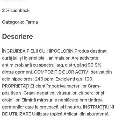
2 %
cashback
Categorie:
Farma
Descriere
ÎNGRIJIREA PIELII CU HIPOCLORIN Produs destinat
curățării și igienei pielii animalelor. Are activitate
antimicrobiană cu spectru larg, distrugând 99,9%
dintre germeni. COMPOZIŢIE CLOR ACTIV: derivat din
acid hipocloros: 240 ppm. Excipienți q.s. 100.
PROPRIETĂȚI Eficient împotriva bacteriilor Gram-
pozitive și Gram-negative, virusurilor, ciupercilor și
drojdiilor. Elimină mirosurile neplăcute prin țintirea
germenilor care le provoacă. pH neutru. INSTRUCȚIUNI
DE UTILIZARE Utilizare topică Aplicați din abundență