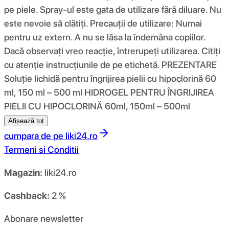
pe piele. Spray-ul este gata de utilizare fără diluare. Nu
este nevoie să clătiți. Precauții de utilizare: Numai
pentru uz extern. A nu se lăsa la îndemâna copiilor.
Dacă observați vreo reacție, întrerupeți utilizarea. Citiți
cu atenție instrucțiunile de pe etichetă. PREZENTARE
Soluție lichidă pentru îngrijirea pielii cu hipoclorină 60
ml, 150 ml – 500 ml HIDROGEL PENTRU ÎNGRIJIREA
PIELII CU HIPOCLORINĂ 60ml, 150ml – 500ml
Afișează tot
cumpara de pe
liki24.ro
Termeni si Conditii
Magazin:
liki24.ro
Cashback:
2 %
Abonare newsletter