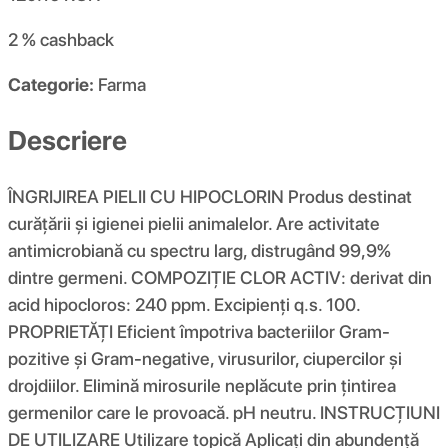
2 %
cashback
Categorie:
Farma
Descriere
ÎNGRIJIREA PIELII CU HIPOCLORIN Produs destinat
curățării și igienei pielii animalelor. Are activitate
antimicrobiană cu spectru larg, distrugând 99,9%
dintre germeni. COMPOZIŢIE CLOR ACTIV: derivat din
acid hipocloros: 240 ppm. Excipienți q.s. 100.
PROPRIETĂȚI Eficient împotriva bacteriilor Gram-
pozitive și Gram-negative, virusurilor, ciupercilor și
drojdiilor. Elimină mirosurile neplăcute prin țintirea
germenilor care le provoacă. pH neutru. INSTRUCȚIUNI
DE UTILIZARE Utilizare topică Aplicați din abundență