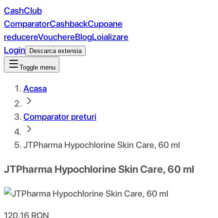
CashClub
Comparator
Cashback
Cupoane
reducere
Vouchere
Blog
Loializare
Login
Descarca extensia
Toggle menu
Acasa
Comparator preturi
JTPharma Hypochlorine Skin Care, 60 ml
JTPharma Hypochlorine Skin Care, 60 ml
120.16
RON