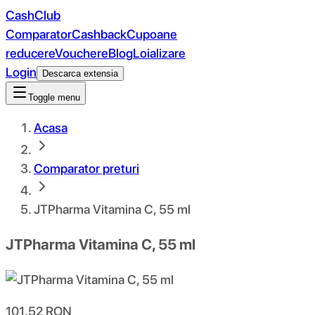
CashClub
Comparator
Cashback
Cupoane
reducere
Vouchere
Blog
Loializare
Login
Descarca extensia
Toggle menu
Acasa
Comparator preturi
JTPharma Vitamina C, 55 ml
JTPharma Vitamina C, 55 ml
101.52
RON