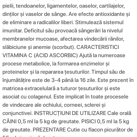
pielii, tendoanelor, ligamentelor, oaselor, cartilajelor,
dinților și vaselor de sânge. Are efecte antioxidante și
de eliminare a radicalilor liberi. Stimulează sistemul
imunitar. Deficitul său provoacă sângerări la nivelul
membranelor mucoase, afectarea vindecării rănilor,
slăbiciune și anemie (scorbut). CARACTERISTICI
VITAMINA C (ACID ASCORBIC) Ajută la numeroase
procese metabolice, la formarea enzimelor și
proteinelor și la repararea țesuturilor. Timpul său de
înjumătățire este de 3-4 până la 16 zile. Este prezent în
matricea extracelulară a tuturor țesuturilor și este
asociat cu colagenul. Este implicat în toate procesele
de vindecare ale ochiului, corneei, sclerei și
conjunctivei. INSTRUCȚIUNI DE UTILIZARE Cale orală
CÂINI 0,5 ml la 5 kg de greutate. PISICI 0,5 ml la 5 kg
de greutate. PREZENTARE Cutie cu flacon picurător de