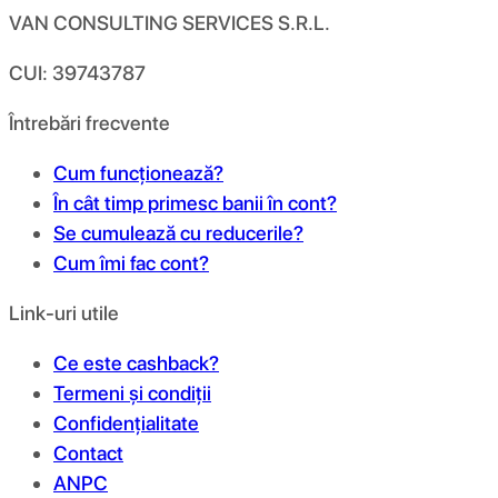
VAN CONSULTING SERVICES S.R.L.
CUI: 39743787
Întrebări frecvente
Cum funcționează?
În cât timp primesc banii în cont?
Se cumulează cu reducerile?
Cum îmi fac cont?
Link-uri utile
Ce este cashback?
Termeni și condiții
Confidențialitate
Contact
ANPC