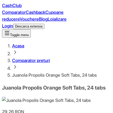
CashClub
Comparator
Cashback
Cupoane
reducere
Vouchere
Blog
Loializare
Login
Descarca extensia
Toggle menu
Acasa
Comparator preturi
Juanola Propolis Orange Soft Tabs, 24 tabs
Juanola Propolis Orange Soft Tabs, 24 tabs
29.26
RON