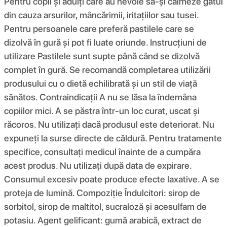
Pentru copii și adulți care au nevoie să-și calmeze gâtul
din cauza arsurilor, mâncărimii, iritațiilor sau tusei.
Pentru persoanele care preferă pastilele care se
dizolvă în gură și pot fi luate oriunde. Instrucțiuni de
utilizare Pastilele sunt supte până când se dizolvă
complet în gură. Se recomandă completarea utilizării
produsului cu o dietă echilibrată și un stil de viață
sănătos. Contraindicații A nu se lăsa la îndemâna
copiilor mici. A se păstra într-un loc curat, uscat și
răcoros. Nu utilizați dacă produsul este deteriorat. Nu
expuneți la surse directe de căldură. Pentru tratamente
specifice, consultați medicul înainte de a cumpăra
acest produs. Nu utilizați după data de expirare.
Consumul excesiv poate produce efecte laxative. A se
proteja de lumină. Compoziţie Îndulcitori: sirop de
sorbitol, sirop de maltitol, sucraloză și acesulfam de
potasiu. Agent gelificant: gumă arabică, extract de