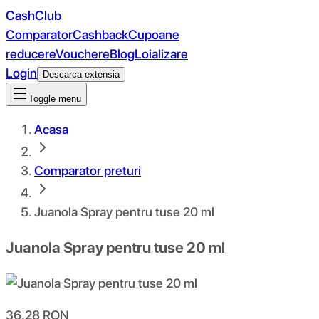
CashClub
Comparator
Cashback
Cupoane
reducere
Vouchere
Blog
Loializare
Login
Descarca extensia
Toggle menu
Acasa
Comparator preturi
Juanola Spray pentru tuse 20 ml
Juanola Spray pentru tuse 20 ml
36.28
RON