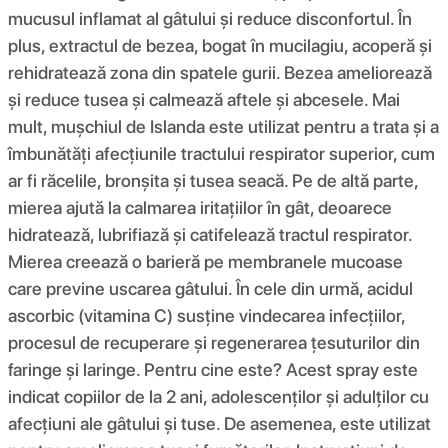
mucusul inflamat al gâtului și reduce disconfortul. În
plus, extractul de bezea, bogat în mucilagiu, acoperă și
rehidratează zona din spatele gurii. Bezea ameliorează
și reduce tusea și calmează aftele și abcesele. Mai
mult, mușchiul de Islanda este utilizat pentru a trata și a
îmbunătăți afecțiunile tractului respirator superior, cum
ar fi răcelile, bronșita și tusea seacă. Pe de altă parte,
mierea ajută la calmarea iritațiilor în gât, deoarece
hidratează, lubrifiază și catifelează tractul respirator.
Mierea creează o barieră pe membranele mucoase
care previne uscarea gâtului. În cele din urmă, acidul
ascorbic (vitamina C) susține vindecarea infecțiilor,
procesul de recuperare și regenerarea țesuturilor din
faringe și laringe. Pentru cine este? Acest spray este
indicat copiilor de la 2 ani, adolescenților și adulților cu
afecțiuni ale gâtului și tuse. De asemenea, este utilizat