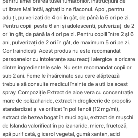
pentru ameliorarea tusei fumătorilor. Instrucțiuni de
utilizare Mai întâi, agitați bine flaconul. Apoi, pentru
adulți, pulverizați de 4 ori în gât, de până la 5 ori pe zi.
Pentru copiii peste 6 ani și adolescenți, pulverizați de 2
ori în gât, de până la 4 ori pe zi. Pentru copiii între 2 și 6
ani, pulverizați de 2 ori în gât, de maximum 5 ori pe zi.
Contraindicații Acest produs nu este recomandat
persoanelor cu intoleranțe sau reacții alergice la oricare
dintre ingredientele sale. Nu este recomandat copiilor
sub 2 ani. Femeile însărcinate sau care alăptează
trebuie să consulte medicul înainte de a utiliza acest
spray. Compoziţie Extract de aloe vera cu concentrație
mare de polizaharide, extract hidrogliceric de propolis
standardizat și valorificat în polifenoli (12 mg/ml),
extract de bezea bogat în mucilagiu, extract de mușchi
de Islanda valorificat în polizaharide, miere, fructoză,
apă purificată, glicerol vegetal, gumă xantan, acid