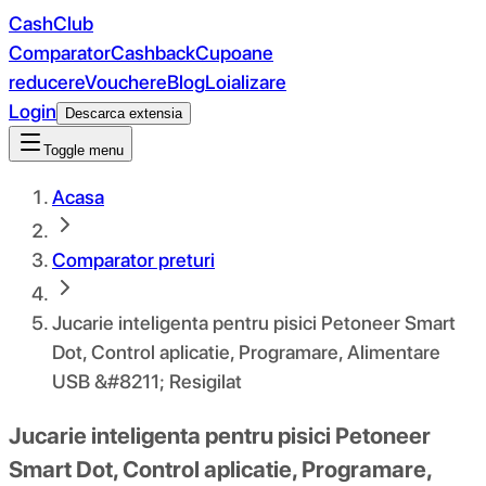
CashClub
Comparator
Cashback
Cupoane
reducere
Vouchere
Blog
Loializare
Login
Descarca extensia
Toggle menu
Acasa
Comparator preturi
Jucarie inteligenta pentru pisici Petoneer Smart
Dot, Control aplicatie, Programare, Alimentare
USB &#8211; Resigilat
Jucarie inteligenta pentru pisici Petoneer
Smart Dot, Control aplicatie, Programare,