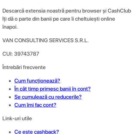
Descarcă extensia noastră pentru browser și CashClub
îți dă o parte din banii pe care îi cheltuiești online
înapoi.
VAN CONSULTING SERVICES S.R.L.
CUI: 39743787
Întrebări frecvente
Cum funcționează?
În cât timp primesc banii în cont?
Se cumulează cu reducerile?
Cum îmi fac cont?
Link-uri utile
Ce este cashback?