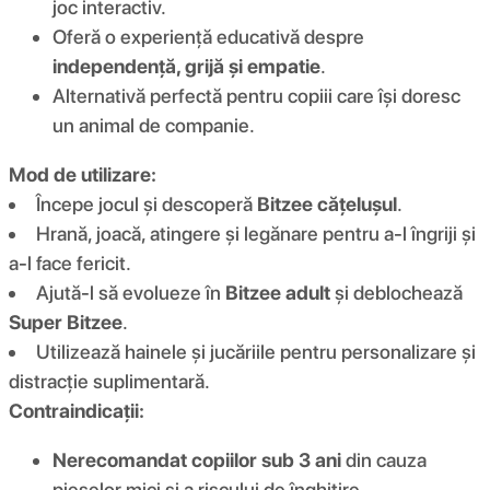
joc interactiv.
Oferă o experiență educativă despre
independență, grijă și empatie
.
Alternativă perfectă pentru copiii care își doresc
un animal de companie.
Mod de utilizare:
Începe jocul și descoperă
Bitzee cățelușul
.
Hrană, joacă, atingere și legănare pentru a-l îngriji și
a-l face fericit.
Ajută-l să evolueze în
Bitzee adult
și deblochează
Super Bitzee
.
Utilizează hainele și jucăriile pentru personalizare și
distracție suplimentară.
Contraindicații:
Nerecomandat copiilor sub 3 ani
din cauza
pieselor mici și a riscului de înghițire.