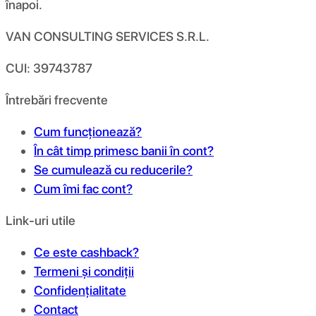
înapoi.
VAN CONSULTING SERVICES S.R.L.
CUI: 39743787
Întrebări frecvente
Cum funcționează?
În cât timp primesc banii în cont?
Se cumulează cu reducerile?
Cum îmi fac cont?
Link-uri utile
Ce este cashback?
Termeni și condiții
Confidențialitate
Contact