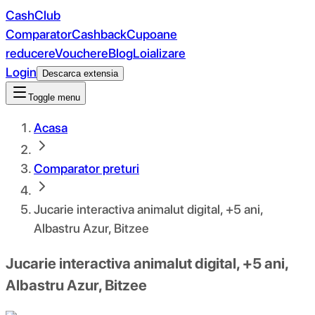
CashClub
Comparator
Cashback
Cupoane
reducere
Vouchere
Blog
Loializare
Login
Descarca extensia
Toggle menu
Acasa
Comparator preturi
Jucarie interactiva animalut digital, +5 ani,
Albastru Azur, Bitzee
Jucarie interactiva animalut digital, +5 ani,
Albastru Azur, Bitzee