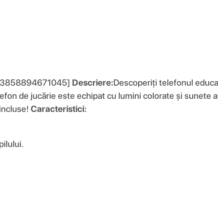
ggy [3858894671045]
Descriere:
Descoperiți telefonul educaț
lefon de jucărie este echipat cu lumini colorate și sunete a
 incluse!
Caracteristici:
ilului.