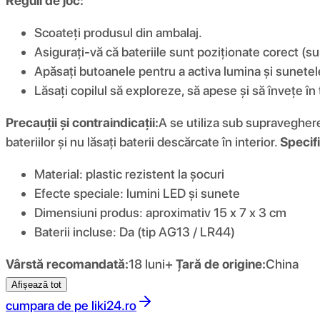
Reguli de joc:
Scoateți produsul din ambalaj.
Asigurați-vă că bateriile sunt poziționate corect (su
Apăsați butoanele pentru a activa lumina și sunetel
Lăsați copilul să exploreze, să apese și să învețe în
Precauții și contraindicații:
A se utiliza sub supraveghere
bateriilor și nu lăsați baterii descărcate în interior.
Specifi
Material: plastic rezistent la șocuri
Efecte speciale: lumini LED și sunete
Dimensiuni produs: aproximativ 15 x 7 x 3 cm
Baterii incluse: Da (tip AG13 / LR44)
Vârstă recomandată:
18 luni+
Țară de origine:
China
Afișează tot
cumpara de pe
liki24.ro