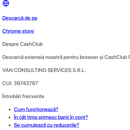
Descarcă de pe
Chrome store
Despre CashClub
Descarcă extensia noastră pentru browser și CashClub îți d
VAN CONSULTING SERVICES S.R.L.
CUI: 39743787
Întrebări frecvente
Cum funcționează?
În cât timp primesc banii în cont?
Se cumulează cu reducerile?