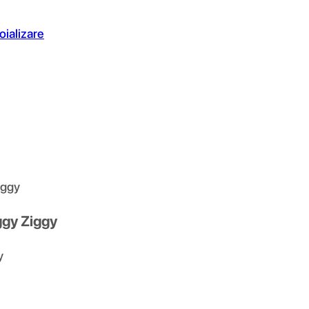
oializare
iggy
Iggy Ziggy