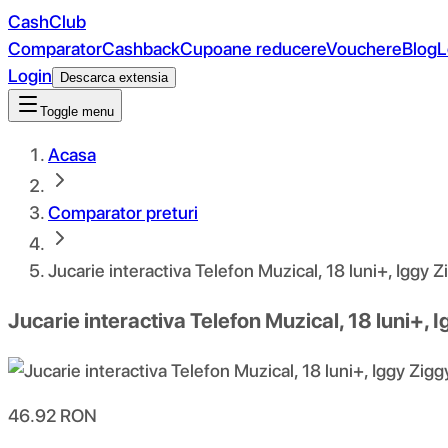
CashClub
Comparator
Cashback
Cupoane reducere
Vouchere
Blog
L
Login
Descarca extensia
Toggle menu
Acasa
Comparator preturi
Jucarie interactiva Telefon Muzical, 18 luni+, Iggy Z
Jucarie interactiva Telefon Muzical, 18 luni+, 
46.92
RON