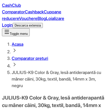
CashClub
Comparator
Cashback
Cupoane
reducere
Vouchere
Blog
Loializare
Login
Descarca extensia
Toggle menu
Acasa
Comparator preturi
JULIUS-K9 Color & Gray, lesă antiderapantă cu
mâner câini, 30kg, textil, bandă, 14mm x 3m,
negru
JULIUS-K9 Color & Gray, lesă antiderapantă
cu mâner câini, 30kg, textil, bandă, 14mm x