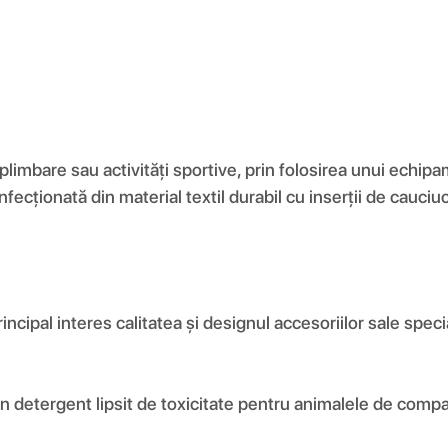
la plimbare sau activități sportive, prin folosirea unui ec
nfecționată din material textil durabil cu inserții de cauc
cipal interes calitatea și designul accesoriilor sale spec
 un detergent lipsit de toxicitate pentru animalele de comp