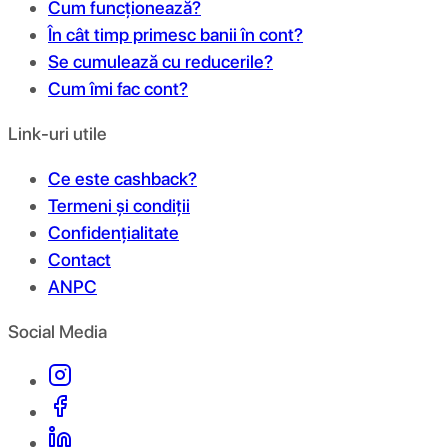
Cum funcționează?
În cât timp primesc banii în cont?
Se cumulează cu reducerile?
Cum îmi fac cont?
Link-uri utile
Ce este cashback?
Termeni și condiții
Confidențialitate
Contact
ANPC
Social Media