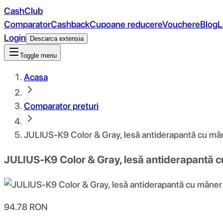
CashClub
Comparator
Cashback
Cupoane reducere
Vouchere
Blog
L
Login
Descarca extensia
Toggle menu
Acasa
Comparator preturi
JULIUS-K9 Color & Gray, lesă antiderapantă cu mâne
JULIUS-K9 Color & Gray, lesă antiderapantă cu
94.78
RON