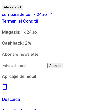
Afișează tot
cumpara de pe
liki24.ro
Termeni si Conditii
Magazin:
liki24.ro
Cashback:
2 %
Abonare newsletter
Abonare
Aplicație de mobil
Descarcă