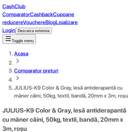
CashClub
Comparator
Cashback
Cupoane
reducere
Vouchere
Blog
Loializare
Login
Descarca extensia
Toggle menu
Acasa
Comparator preturi
JULIUS-K9 Color & Gray, lesă antiderapantă cu
mâner câini, 50kg, textil, bandă, 20mm x 3m, roșu
JULIUS-K9 Color & Gray, lesă antiderapantă
cu mâner câini, 50kg, textil, bandă, 20mm x
3m, roșu