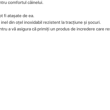
ntru comfortul câinelui.
t fi atașate de ea.
nel din oțel inoxidabil rezistent la tracțiune și șocuri.
tru a vă asigura că primiți un produs de incredere care re