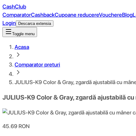
CashClub
Comparator
Cashback
Cupoane reducere
Vouchere
Blog
L
Login
Descarca extensia
Toggle menu
Acasa
Comparator preturi
JULIUS-K9 Color & Gray, zgardă ajustabilă cu mâne
JULIUS-K9 Color & Gray, zgardă ajustabilă cu 
45.69
RON