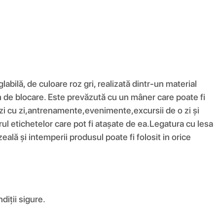
bilă, de culoare roz gri, realizată dintr-un material
m de blocare. Este prevăzută cu un mâner care poate fi
de zi cu zi,antrenamente,evenimente,excursii de o zi și
rul etichetelor care pot fi atașate de ea.Legatura cu lesa
zeală și intemperii produsul poate fi folosit in orice
diții sigure.