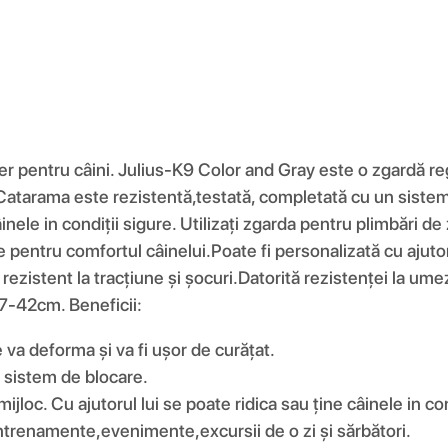
 pentru câini. Julius-K9 Color and Gray este o zgardă regla
. Catarama este rezistentă,testată, completată cu un siste
câinele in condiții sigure. Utilizați zgarda pentru plimbări 
e pentru comfortul câinelui.Poate fi personalizată cu ajuto
 rezistent la tracțiune și șocuri.Datorită rezistenței la ume
7-42cm. Beneficii:
e va deforma și va fi ușor de curățat.
 sistem de blocare.
loc. Cu ajutorul lui se poate ridica sau ține câinele in con
antrenamente,evenimente,excursii de o zi și sărbători.