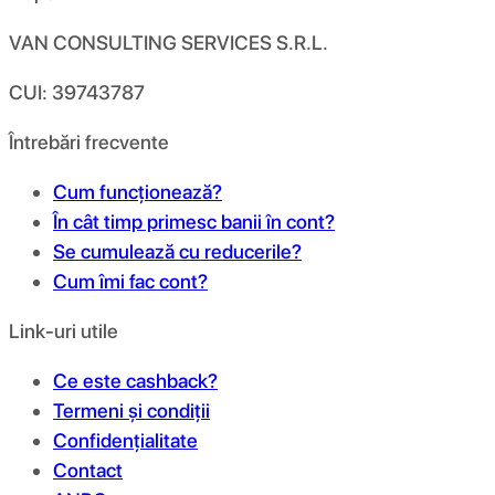
VAN CONSULTING SERVICES S.R.L.
CUI: 39743787
Întrebări frecvente
Cum funcționează?
În cât timp primesc banii în cont?
Se cumulează cu reducerile?
Cum îmi fac cont?
Link-uri utile
Ce este cashback?
Termeni și condiții
Confidențialitate
Contact