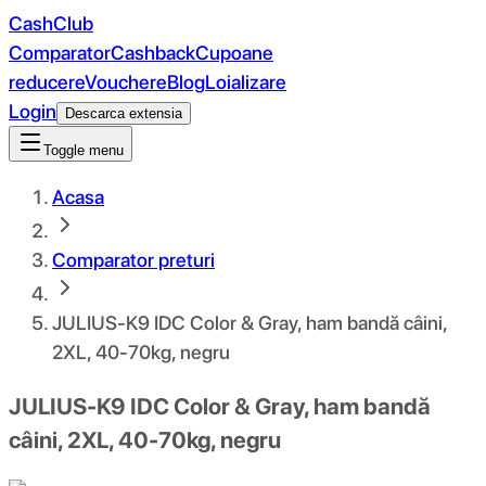
CashClub
Comparator
Cashback
Cupoane
reducere
Vouchere
Blog
Loializare
Login
Descarca extensia
Toggle menu
Acasa
Comparator preturi
JULIUS-K9 IDC Color & Gray, ham bandă câini,
2XL, 40-70kg, negru
JULIUS-K9 IDC Color & Gray, ham bandă
câini, 2XL, 40-70kg, negru